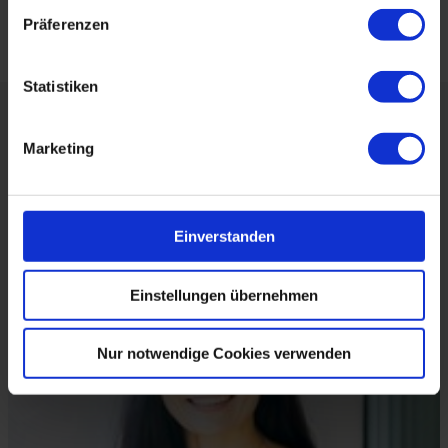
Produktionsketten in der Lage wären, Geschwindigkeit,
Qualität und Dokumentation gleichzeitig zu liefern.
Präferenzen
Statistiken
Über die Autorin:
Marketing
Einverstanden
Einstellungen übernehmen
Nur notwendige Cookies verwenden