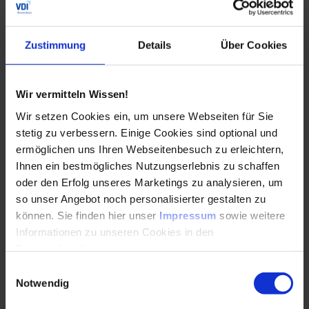
standardisierte Produkt- und Prozesslogiken, etablierte
Nachweis- und Qualitätsroutinen sowie die
organisatorische Fähigkeit, internationale Lieferketten
Zustimmung
Details
Über Cookies
technisch und terminlich zu orchestrieren. Vor diesem
Hintergrund ließe sich vermuten, dass ein Bau-Turbo ins
Leere liefe, wenn er primär auf eine Ausweitung des
Wir vermitteln Wissen!
Anbieterfeldes setze. Beschleunigung entstünde nicht
Wir setzen Cookies ein, um unsere Webseiten für Sie
dadurch, dass mehr Unternehmen theoretisch liefern
könnten, sondern dadurch, dass diejenigen Akteure
stetig zu verbessern. Einige Cookies sind optional und
adressiert würden, die internationale
ermöglichen uns Ihren Webseitenbesuch zu erleichtern,
Wertschöpfungsketten operativ beherrschten und skalieren
Ihnen ein bestmögliches Nutzungserlebnis zu schaffen
könnten.
oder den Erfolg unseres Marketings zu analysieren, um
so unser Angebot noch personalisierter gestalten zu
Zusammenfassend lässt sich festhalten, dass internationale
können. Sie finden hier unser
Impressum
sowie weitere
Wertschöpfungsketten einen Beitrag zur Beschleunigung
Informationen zu unseren Cookies in den
des Bauens leisten können, sofern sie auf Standardisierung,
Datenschutzhinweisen
.
Vorfertigung, integrierte Nachweisführung und klare
Governance ausgerichtet sein. Der Bau-Turbo wird aus
Einwilligungsauswahl
dieser Perspektive weniger durch rechtliche
Notwendig
Erleichterungen allein wirken, sondern dort, wo Liefer- und