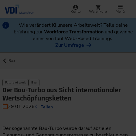
Konto
Warenkorb
Menü
Wie verändert KI unsere Arbeitswelt? Teile deine
Erfahrung zur
Workforce Transformation
und gewinne
eines von fünf Web-Based Trainings.
Zur Umfrage
Bau
Future of work
Bau
Der Bau-Turbo aus Sicht internationaler
Wertschöpfungsketten
29.01.2026
Teilen
Der sogenannte Bau-Turbo würde darauf abzielen,
Planungs- und Genehmigungsprozesse zu beschleunigen.