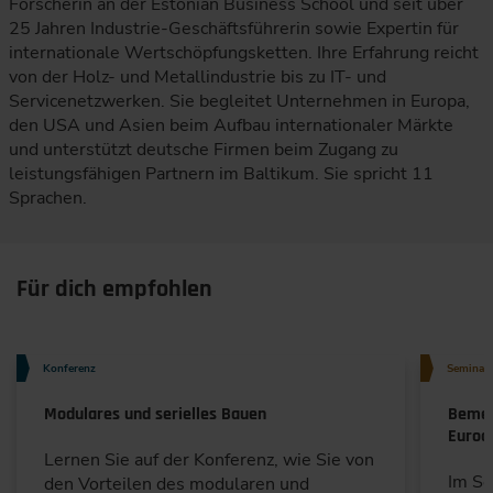
Forscherin an der Estonian Business School und seit über
25 Jahren Industrie-Geschäftsführerin sowie Expertin für
internationale Wertschöpfungsketten. Ihre Erfahrung reicht
von der Holz- und Metallindustrie bis zu IT- und
Servicenetzwerken. Sie begleitet Unternehmen in Europa,
den USA und Asien beim Aufbau internationaler Märkte
und unterstützt deutsche Firmen beim Zugang zu
leistungsfähigen Partnern im Baltikum. Sie spricht 11
Sprachen.
Für dich empfohlen
Konferenz
Seminar
Modulares und serielles Bauen
Bemes
Euroc
Lernen Sie auf der Konferenz, wie Sie von
Im S
den Vorteilen des modularen und