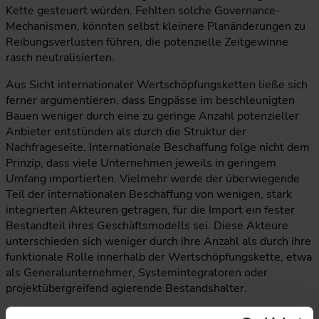
Kette gesteuert würden. Fehlten solche Governance-
Mechanismen, könnten selbst kleinere Planänderungen zu
Reibungsverlusten führen, die potenzielle Zeitgewinne
rasch neutralisierten.
Aus Sicht internationaler Wertschöpfungsketten ließe sich
ferner argumentieren, dass Engpässe im beschleunigten
Bauen weniger durch eine zu geringe Anzahl potenzieller
Anbieter entstünden als durch die Struktur der
Nachfrageseite. Internationale Beschaffung folge nicht dem
Prinzip, dass viele Unternehmen jeweils in geringem
Umfang importierten. Vielmehr werde der überwiegende
Teil der internationalen Beschaffung von wenigen, stark
integrierten Akteuren getragen, für die Import ein fester
Bestandteil ihres Geschäftsmodells sei. Diese Akteure
unterschieden sich weniger durch ihre Anzahl als durch ihre
funktionale Rolle innerhalb der Wertschöpfungskette, etwa
als Generalunternehmer, Systemintegratoren oder
projektübergreifend agierende Bestandshalter.
Solche Unternehmen verfügten typischerweise über