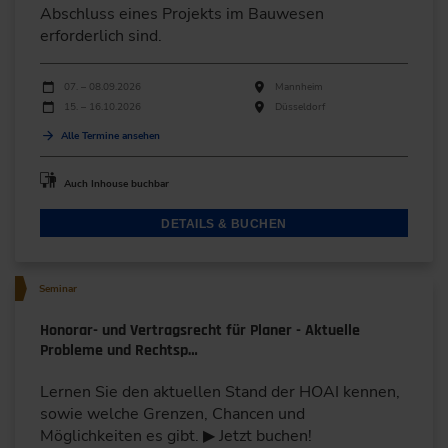
Abschluss eines Projekts im Bauwesen
erforderlich sind.
Durchführungen
Veranstaltungsdatum
Veranstaltungsort
07. – 08.09.2026
Mannheim
15. – 16.10.2026
Düsseldorf
Alle Termine ansehen
Auch Inhouse buchbar
DETAILS & BUCHEN
Seminar
Honorar- und Vertragsrecht für Planer - Aktuelle
Probleme und Rechtsp…
Lernen Sie den aktuellen Stand der HOAI kennen,
sowie welche Grenzen, Chancen und
Möglichkeiten es gibt. ▶ Jetzt buchen!