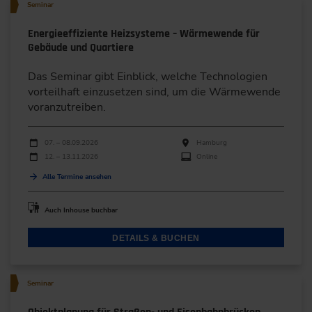
Seminar
Energieeffiziente Heizsysteme – Wärmewende für
Gebäude und Quartiere
Das Seminar gibt Einblick, welche Technologien
vorteilhaft einzusetzen sind, um die Wärmewende
voranzutreiben.
Durchführungen
Veranstaltungsdatum
Veranstaltungsort
07. – 08.09.2026
Hamburg
12. – 13.11.2026
Online
Alle Termine ansehen
Auch Inhouse buchbar
DETAILS & BUCHEN
Seminar