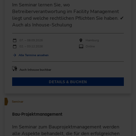
Im Seminar lernen Sie, wo
Betreiberverantwortung im Facility Management
liegt und welche rechtlichen Pflichten Sie haben. ✔
Auch als Inhouse-Schulung
Durchführungen
Veranstaltungsdatum
Veranstaltungsort
07. – 08.09.2026
Hamburg
02. – 03.12.2026
Online
Alle Termine ansehen
Auch Inhouse buchbar
DETAILS & BUCHEN
Seminar
Bau-Projektmanagement
Im Seminar zum Bauprojektmanagement werden
alle Aspekte behandelt, die für den erfolgreichen