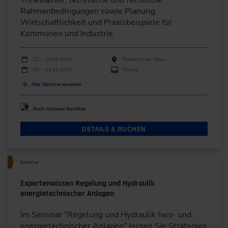
Trinkwasser, technische und rechtliche
Rahmenbedingungen sowie Planung,
Wirtschaftlichkeit und Praxisbeispiele für
Kommunen und Industrie.
Durchführungen
Veranstaltungsdatum
Veranstaltungsort
27. – 28.08.2026
Frankfurt am Main
03. – 04.11.2026
Online
Alle Termine ansehen
Auch Inhouse buchbar
DETAILS & BUCHEN
Seminar
Expertenwissen Regelung und Hydraulik
energietechnischer Anlagen
Im Seminar "Regelung und Hydraulik heiz- und
energietechnischer Anlagen" lernen Sie Strategien