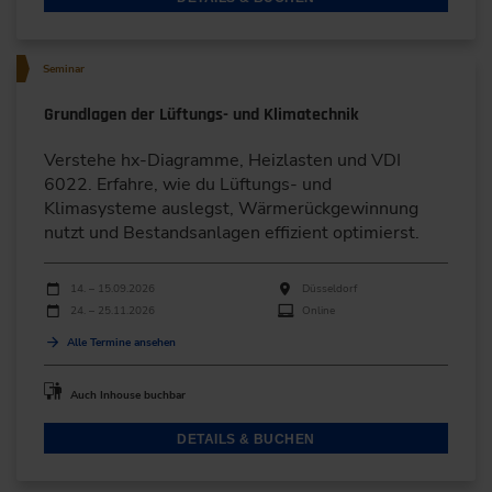
Seminar
Grundlagen der Lüftungs- und Klimatechnik
Verstehe hx-Diagramme, Heizlasten und VDI
6022. Erfahre, wie du Lüftungs- und
Klimasysteme auslegst, Wärmerückgewinnung
nutzt und Bestandsanlagen effizient optimierst.
Durchführungen
Veranstaltungsdatum
Veranstaltungsort
14. – 15.09.2026
Düsseldorf
24. – 25.11.2026
Online
Alle Termine ansehen
Auch Inhouse buchbar
DETAILS & BUCHEN