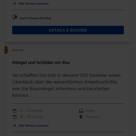
Alle Termine ansehen
Auch Inhouse buchbar
DETAILS & BUCHEN
Seminar
Mängel und Schäden am Bau
Verschaffen Sie sich in diesem VDI Seminar einen
Überblick über die wesentlichen Arbeitsschritte,
wie Sie Baumängel erkennen und beurteilen
können.
Durchführungen
Veranstaltungsdatum
Veranstaltungsort
19. – 20.08.2026
Online
25. – 26.11.2026
Hamburg
Alle Termine ansehen