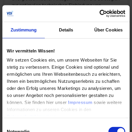
zur optimalen technischen Einbindung von
Komponenten.
Durchführungen
Veranstaltungsdatum
Veranstaltungsort
27. – 28.08.2026
Frankfurt am Main
Zustimmung
Details
Über Cookies
26. – 27.11.2026
Online
Alle Termine ansehen
Wir vermitteln Wissen!
Auch Inhouse buchbar
Wir setzen Cookies ein, um unsere Webseiten für Sie
stetig zu verbessern. Einige Cookies sind optional und
DETAILS & BUCHEN
ermöglichen uns Ihren Webseitenbesuch zu erleichtern,
Ihnen ein bestmögliches Nutzungserlebnis zu schaffen
Seminar
oder den Erfolg unseres Marketings zu analysieren, um
so unser Angebot noch personalisierter gestalten zu
Basiswissen Technische Gebäudeausrüstung (TGA) für
können. Sie finden hier unser
Impressum
sowie weitere
Fachfremde
Informationen zu unseren Cookies in den
Dieses Seminar vermittelt Fachfremden ohne
Datenschutzhinweisen
.
technischen Hintergrund ein Grundverständnis für
Einwilligungsauswahl
die wichtigsten technischen Anlagen in einem
Notwendig