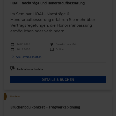
HOAI - Nachträge und Honoraraufbesserung
Im Seminar HOAI – Nachträge &
Honoraraufbesserung erfahren Sie mehr über
Vertragsregelungen, die Honoraranpassung
ermöglichen oder verhindern.
Durchführungen
Veranstaltungsdatum
Veranstaltungsort
14.09.2026
Frankfurt am Main
16.11.2026
Online
Alle Termine ansehen
Auch Inhouse buchbar
DETAILS & BUCHEN
Seminar
Brückenbau konkret – Tragwerksplanung