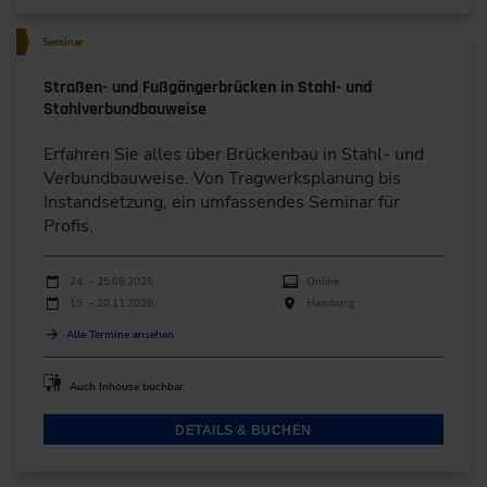
Seminar
Straßen- und Fußgängerbrücken in Stahl- und
Stahlverbundbauweise
Erfahren Sie alles über Brückenbau in Stahl- und
Verbundbauweise. Von Tragwerksplanung bis
Instandsetzung, ein umfassendes Seminar für
Profis.
Durchführungen
Veranstaltungsdatum
Veranstaltungsort
24. – 25.08.2026
Online
19. – 20.11.2026
Hamburg
Alle Termine ansehen
Auch Inhouse buchbar
DETAILS & BUCHEN