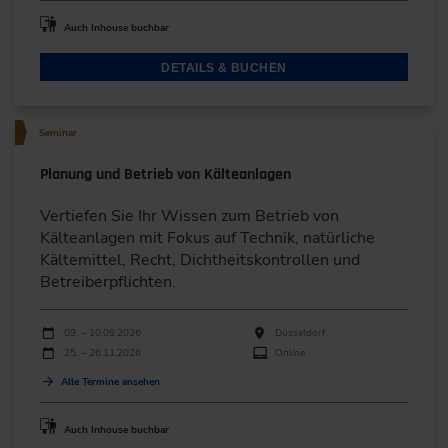
Auch Inhouse buchbar
DETAILS & BUCHEN
Seminar
Planung und Betrieb von Kälteanlagen
Vertiefen Sie Ihr Wissen zum Betrieb von
Kälteanlagen mit Fokus auf Technik, natürliche
Kältemittel, Recht, Dichtheitskontrollen und
Betreiberpflichten.
Durchführungen
Veranstaltungsdatum
Veranstaltungsort
09. – 10.09.2026
Düsseldorf
25. – 26.11.2026
Online
Alle Termine ansehen
Auch Inhouse buchbar