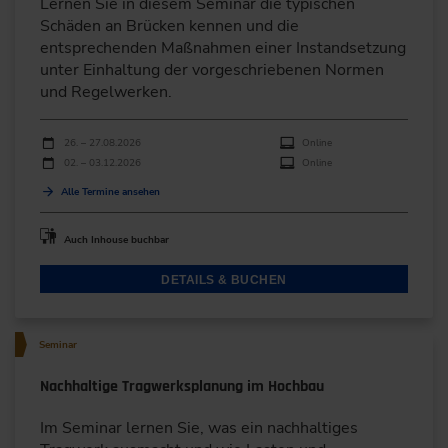
Lernen Sie in diesem Seminar die typischen
Schäden an Brücken kennen und die
entsprechenden Maßnahmen einer Instandsetzung
unter Einhaltung der vorgeschriebenen Normen
und Regelwerken.
Durchführungen
Veranstaltungsdatum
Veranstaltungsort
26. – 27.08.2026
Online
02. – 03.12.2026
Online
Alle Termine ansehen
Auch Inhouse buchbar
DETAILS & BUCHEN
Seminar
Nachhaltige Tragwerksplanung im Hochbau
Im Seminar lernen Sie, was ein nachhaltiges