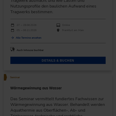
Tragwerk ausmacht und wie Lasten und
Nutzungsprofile den baulichen Aufwand eines
Tragwerks bestimmen.
Durchführungen
Veranstaltungsdatum
Veranstaltungsort
27. – 28.08.2026
Online
05. – 06.11.2026
Frankfurt am Main
Alle Termine ansehen
Auch Inhouse buchbar
DETAILS & BUCHEN
Seminar
Wärmegewinnung aus Wasser
Das Seminar vermittelt fundiertes Fachwissen zur
Wärmegewinnung aus Wasser. Behandelt werden
Aquathermie aus Oberflächen-, Ab- und