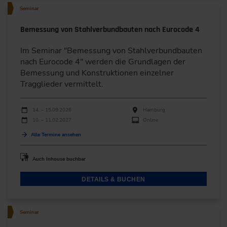
Seminar
Bemessung von Stahlverbundbauten nach Eurocode 4
Im Seminar "Bemessung von Stahlverbundbauten
nach Eurocode 4" werden die Grundlagen der
Bemessung und Konstruktionen einzelner
Tragglieder vermittelt.
Durchführungen
Veranstaltungsdatum
Veranstaltungsort
14. – 15.09.2026
Hamburg
10. – 11.02.2027
Online
Alle Termine ansehen
Auch Inhouse buchbar
DETAILS & BUCHEN
Seminar