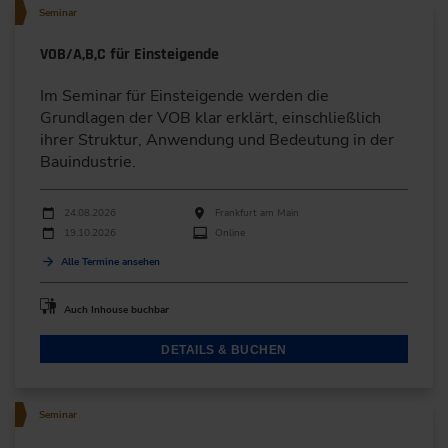
Seminar
VOB/A,B,C für Einsteigende
Im Seminar für Einsteigende werden die
Grundlagen der VOB klar erklärt, einschließlich
ihrer Struktur, Anwendung und Bedeutung in der
Bauindustrie.
Durchführungen
Veranstaltungsdatum
Veranstaltungsort
24.08.2026
Frankfurt am Main
19.10.2026
Online
Alle Termine ansehen
Auch Inhouse buchbar
DETAILS & BUCHEN
Seminar