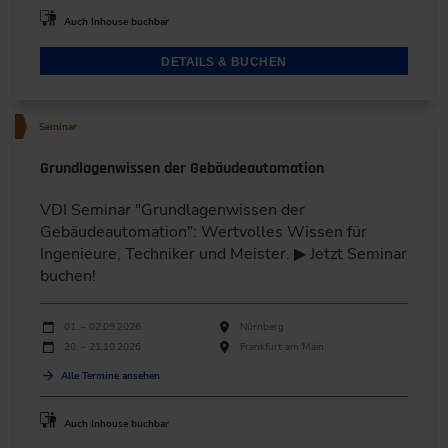
Auch Inhouse buchbar
DETAILS & BUCHEN
Seminar
Grundlagenwissen der Gebäudeautomation
VDI Seminar "Grundlagenwissen der
Gebäudeautomation": Wertvolles Wissen für
Ingenieure, Techniker und Meister. ▶ Jetzt Seminar
buchen!
Durchführungen
Veranstaltungsdatum
Veranstaltungsort
01. – 02.09.2026
Nürnberg
20. – 21.10.2026
Frankfurt am Main
Alle Termine ansehen
Auch Inhouse buchbar