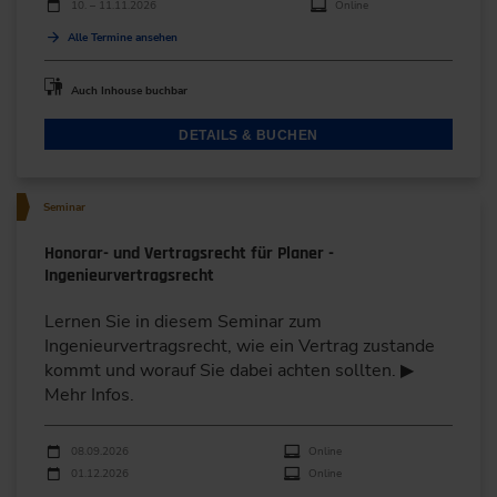
10. – 11.11.2026
Online
Alle Termine ansehen
Auch Inhouse buchbar
DETAILS & BUCHEN
Seminar
Honorar- und Vertragsrecht für Planer -
Ingenieurvertragsrecht
Lernen Sie in diesem Seminar zum
Ingenieurvertragsrecht, wie ein Vertrag zustande
kommt und worauf Sie dabei achten sollten. ▶
Mehr Infos.
Durchführungen
Veranstaltungsdatum
Veranstaltungsort
08.09.2026
Online
01.12.2026
Online