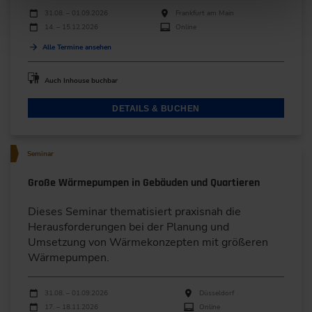
Durchführungen
Veranstaltungsdatum
Veranstaltungsort
31.08. – 01.09.2026
Frankfurt am Main
14. – 15.12.2026
Online
Alle Termine ansehen
Auch Inhouse buchbar
DETAILS & BUCHEN
Seminar
Große Wärmepumpen in Gebäuden und Quartieren
Dieses Seminar thematisiert praxisnah die
Herausforderungen bei der Planung und
Umsetzung von Wärmekonzepten mit größeren
Wärmepumpen.
Durchführungen
Veranstaltungsdatum
Veranstaltungsort
31.08. – 01.09.2026
Düsseldorf
17. – 18.11.2026
Online