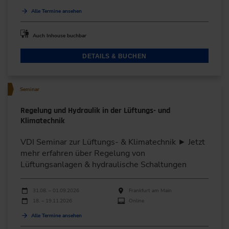
Alle Termine ansehen
Auch Inhouse buchbar
DETAILS & BUCHEN
Seminar
Regelung und Hydraulik in der Lüftungs- und
Klimatechnik
VDI Seminar zur Lüftungs- & Klimatechnik ► Jetzt
mehr erfahren über Regelung von
Lüftungsanlagen & hydraulische Schaltungen
Durchführungen
Veranstaltungsdatum
Veranstaltungsort
31.08. – 01.09.2026
Frankfurt am Main
18. – 19.11.2026
Online
Alle Termine ansehen