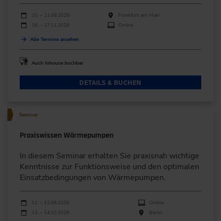
Durchführungen
Veranstaltungsdatum
Veranstaltungsort
10. – 11.08.2026
Frankfurt am Main
16. – 17.11.2026
Online
Alle Termine ansehen
Auch Inhouse buchbar
DETAILS & BUCHEN
Seminar
Praxiswissen Wärmepumpen
In diesem Seminar erhalten Sie praxisnah wichtige
Kenntnisse zur Funktionsweise und den optimalen
Einsatzbedingungen von Wärmepumpen.
Durchführungen
Veranstaltungsdatum
Veranstaltungsort
11. – 12.08.2026
Online
13. – 14.10.2026
Berlin