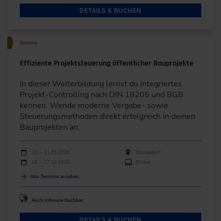
DETAILS & BUCHEN
Seminar
Effiziente Projektsteuerung öffentlicher Bauprojekte
In dieser Weiterbildung lernst du integriertes
Projekt-Controlling nach DIN 18205 und BGB
kennen. Wende moderne Vergabe- sowie
Steuerungsmethoden direkt erfolgreich in deinen
Bauprojekten an.
Durchführungen
Veranstaltungsdatum
Veranstaltungsort
10. – 11.09.2026
Düsseldorf
16. – 17.12.2026
Online
Alle Termine ansehen
Auch Inhouse buchbar
DETAILS & BUCHEN