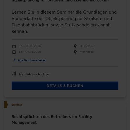
Objektplanung für Straßen- und Eisenbahnbrücken
Lernen Sie in diesem Seminar die Grundlagen und
Sonderfälle der Objektplanung für Straßen- und
Eisenbahnbrücken sowie Stützwände praxisnah
kennen.
Durchführungen
Veranstaltungsdatum
Veranstaltungsort
07. – 08.09.2026
Düsseldorf
16. – 17.11.2026
Mannheim
Alle Termine ansehen
Auch Inhouse buchbar
DETAILS & BUCHEN
Seminar
Rechtspflichten des Betreibers im Facility
Management