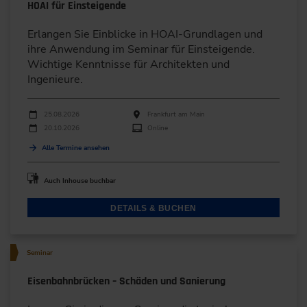
HOAI für Einsteigende
Erlangen Sie Einblicke in HOAI-Grundlagen und
ihre Anwendung im Seminar für Einsteigende.
Wichtige Kenntnisse für Architekten und
Ingenieure.
Durchführungen
Veranstaltungsdatum
Veranstaltungsort
25.08.2026
Frankfurt am Main
20.10.2026
Online
Alle Termine ansehen
Auch Inhouse buchbar
DETAILS & BUCHEN
Seminar
Eisenbahnbrücken – Schäden und Sanierung