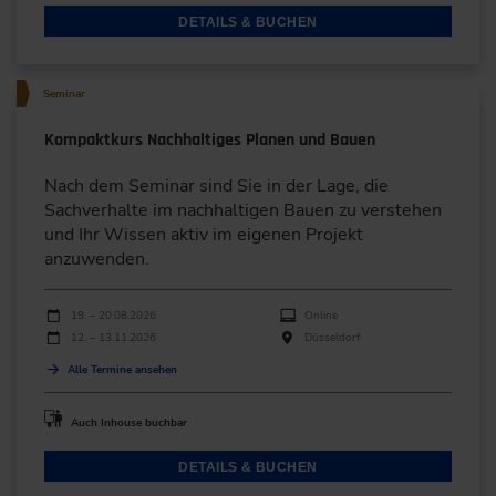
DETAILS & BUCHEN
Seminar
Kompaktkurs Nachhaltiges Planen und Bauen
Nach dem Seminar sind Sie in der Lage, die
Sachverhalte im nachhaltigen Bauen zu verstehen
und Ihr Wissen aktiv im eigenen Projekt
anzuwenden.
Durchführungen
Veranstaltungsdatum
Veranstaltungsort
19. – 20.08.2026
Online
12. – 13.11.2026
Düsseldorf
Alle Termine ansehen
Auch Inhouse buchbar
DETAILS & BUCHEN