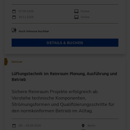
Durchführungen
Veranstaltungsdatum
Veranstaltungsort
07.09.2026
Online
30.11.2026
Online
Auch Inhouse buchbar
DETAILS & BUCHEN
Seminar
Lüftungstechnik im Reinraum Planung, Ausführung und
Betrieb
Sichere Reinraum Projekte erfolgreich ab.
Verstehe technische Komponenten,
Strömungsformen und Qualifizierungsschritte für
den normkonformen Betrieb im Alltag.
Durchführungen
Veranstaltungsdatum
Veranstaltungsort
08. – 09.09.2026
Berlin