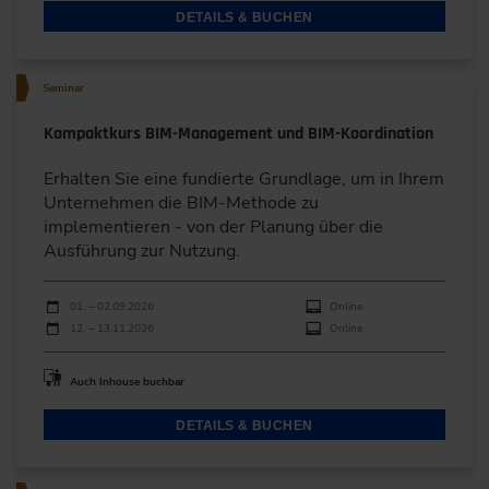
DETAILS & BUCHEN
Seminar
Kompaktkurs BIM-Management und BIM-Koordination
Erhalten Sie eine fundierte Grundlage, um in Ihrem
Unternehmen die BIM-Methode zu
implementieren - von der Planung über die
Ausführung zur Nutzung.
Durchführungen
Veranstaltungsdatum
Veranstaltungsort
01. – 02.09.2026
Online
12. – 13.11.2026
Online
Auch Inhouse buchbar
DETAILS & BUCHEN