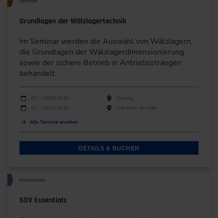
Seminar
Grundlagen der Wälzlagertechnik
Im Seminar werden die Auswahl von Wälzlagern,
die Grundlagen der Wälzlagerdimensionierung
sowie der sichere Betrieb in Antriebssträngen
behandelt.
Durchführungen
Veranstaltungsdatum
Veranstaltungsort
07. – 08.09.2026
Freising
07. – 08.12.2026
Frankfurt am Main
Alle Termine ansehen
DETAILS & BUCHEN
Masterclass
SDV Essentials