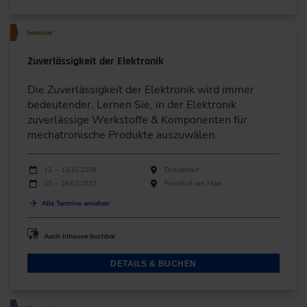
Seminar
Zuverlässigkeit der Elektronik
Die Zuverlässigkeit der Elektronik wird immer
bedeutender. Lernen Sie, in der Elektronik
zuverlässige Werkstoffe & Komponenten für
mechatronische Produkte auszuwälen.
Durchführungen
Veranstaltungsdatum
Veranstaltungsort
12. – 13.10.2026
Düsseldorf
25. – 26.02.2027
Frankfurt am Main
Alle Termine ansehen
Auch Inhouse buchbar
DETAILS & BUCHEN