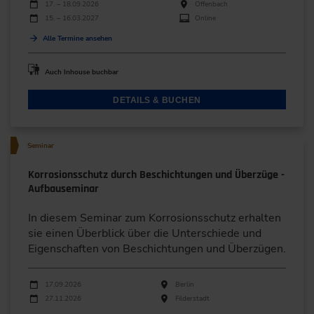
Durchführungen
Veranstaltungsdatum
Veranstaltungsort
17. – 18.09.2026
Offenbach
15. – 16.03.2027
Online
Alle Termine ansehen
Auch Inhouse buchbar
DETAILS & BUCHEN
Seminar
Korrosionsschutz durch Beschichtungen und Überzüge -
Aufbauseminar
In diesem Seminar zum Korrosionsschutz erhalten
sie einen Überblick über die Unterschiede und
Eigenschaften von Beschichtungen und Überzügen.
Durchführungen
Veranstaltungsdatum
Veranstaltungsort
17.09.2026
Berlin
27.11.2026
Filderstadt