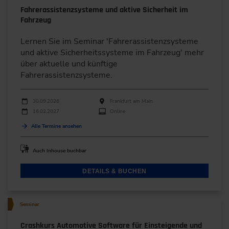
Fahrerassistenzsysteme und aktive Sicherheit im
Fahrzeug
Lernen Sie im Seminar 'Fahrerassistenzsysteme
und aktive Sicherheitssysteme im Fahrzeug' mehr
über aktuelle und künftige
Fahrerassistenzsysteme.
Durchführungen
Veranstaltungsdatum
Veranstaltungsort
30.09.2026
Frankfurt am Main
16.02.2027
Online
Alle Termine ansehen
Auch Inhouse buchbar
DETAILS & BUCHEN
Seminar
Crashkurs Automotive Software für Einsteigende und