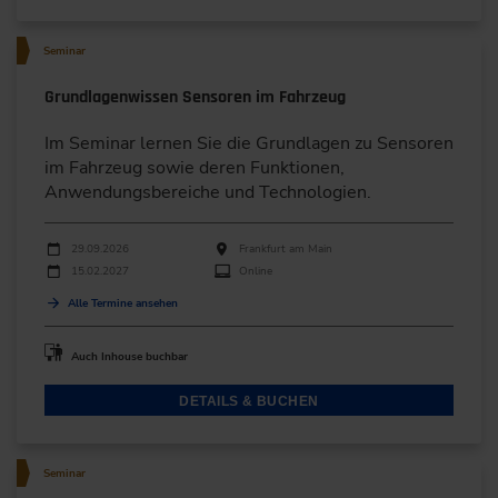
Seminar
Grundlagenwissen Sensoren im Fahrzeug
Im Seminar lernen Sie die Grundlagen zu Sensoren
im Fahrzeug sowie deren Funktionen,
Anwendungsbereiche und Technologien.
Durchführungen
Veranstaltungsdatum
Veranstaltungsort
29.09.2026
Frankfurt am Main
15.02.2027
Online
Alle Termine ansehen
Auch Inhouse buchbar
DETAILS & BUCHEN
Seminar