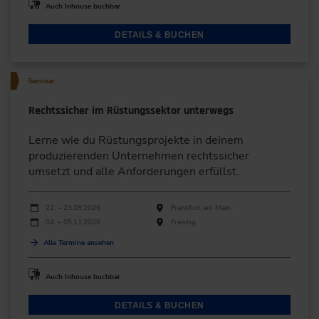
Auch Inhouse buchbar
DETAILS & BUCHEN
Seminar
Rechtssicher im Rüstungssektor unterwegs
Lerne wie du Rüstungsprojekte in deinem
produzierenden Unternehmen rechtssicher
umsetzt und alle Anforderungen erfüllst.
Durchführungen
Veranstaltungsdatum
Veranstaltungsort
22. – 23.09.2026
Frankfurt am Main
04. – 05.11.2026
Freising
Alle Termine ansehen
Auch Inhouse buchbar
DETAILS & BUCHEN