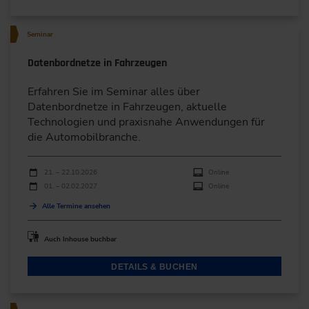
Seminar
Datenbordnetze in Fahrzeugen
Erfahren Sie im Seminar alles über
Datenbordnetze in Fahrzeugen, aktuelle
Technologien und praxisnahe Anwendungen für
die Automobilbranche.
Durchführungen
Veranstaltungsdatum
Veranstaltungsort
21. – 22.10.2026
Online
01. – 02.02.2027
Online
Alle Termine ansehen
Auch Inhouse buchbar
DETAILS & BUCHEN