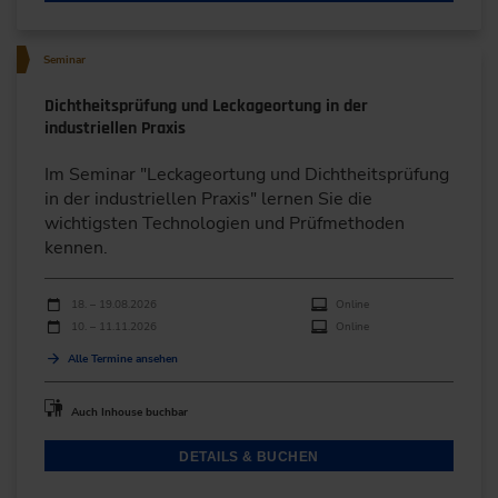
Seminar
Dichtheitsprüfung und Leckageortung in der
industriellen Praxis
Im Seminar "Leckageortung und Dichtheitsprüfung
in der industriellen Praxis" lernen Sie die
wichtigsten Technologien und Prüfmethoden
kennen.
Durchführungen
Veranstaltungsdatum
Veranstaltungsort
18. – 19.08.2026
Online
10. – 11.11.2026
Online
Alle Termine ansehen
Auch Inhouse buchbar
DETAILS & BUCHEN