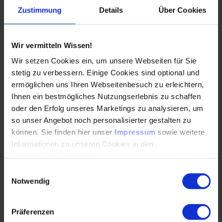
Lernen Sie im Seminar "Cyber Security in
Zustimmung
Details
Über Cookies
Fahrzeugen", wie Hacker vorgehen und wie Sie
Ihre Systeme richtig schützen.
Wir vermitteln Wissen!
Durchführungen
Veranstaltungsdatum
Veranstaltungsort
05. – 06.10.2026
Online
Wir setzen Cookies ein, um unsere Webseiten für Sie
01. – 02.03.2027
Online
stetig zu verbessern. Einige Cookies sind optional und
Alle Termine ansehen
ermöglichen uns Ihren Webseitenbesuch zu erleichtern,
Ihnen ein bestmögliches Nutzungserlebnis zu schaffen
Auch Inhouse buchbar
oder den Erfolg unseres Marketings zu analysieren, um
so unser Angebot noch personalisierter gestalten zu
DETAILS & BUCHEN
können. Sie finden hier unser
Impressum
sowie weitere
Informationen zu unseren Cookies in den
Seminar
Datenschutzhinweisen
.
Einwilligungsauswahl
Crashkurs Elektrik/Elektronik in Fahrzeugen
Notwendig
Erkunden Sie die Welt von E/E in Fahrzeugen: von
Grundlagen bis zu modernsten Technologien.
Präferenzen
Unser Seminar bietet Einblicke in Trends und