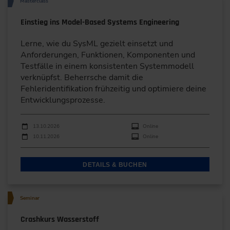
Masterclass
Einstieg ins Model-Based Systems Engineering
Lerne, wie du SysML gezielt einsetzt und
Anforderungen, Funktionen, Komponenten und
Testfälle in einem konsistenten Systemmodell
verknüpfst. Beherrsche damit die
Fehleridentifikation frühzeitig und optimiere deine
Entwicklungsprozesse.
Durchführungen
Veranstaltungsdatum
Veranstaltungsort
13.10.2026
Online
10.11.2026
Online
DETAILS & BUCHEN
Seminar
Crashkurs Wasserstoff