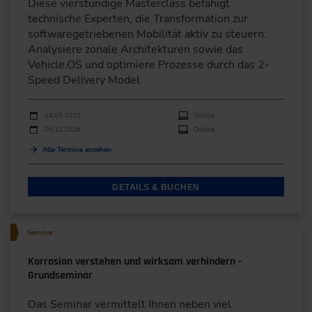
Diese vierstündige Masterclass befähigt
technische Experten, die Transformation zur
softwaregetriebenen Mobilität aktiv zu steuern.
Analysiere zonale Architekturen sowie das
Vehicle.OS und optimiere Prozesse durch das 2-
Speed Delivery Model.
Durchführungen
Veranstaltungsdatum
Veranstaltungsort
14.09.2026
Online
09.11.2026
Online
Alle Termine ansehen
DETAILS & BUCHEN
Seminar
Korrosion verstehen und wirksam verhindern -
Grundseminar
Das Seminar vermittelt Ihnen neben viel