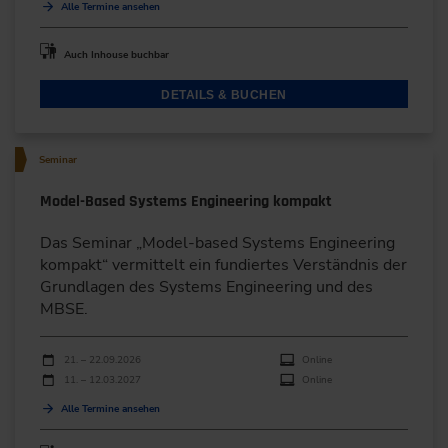
Alle Termine ansehen
Auch Inhouse buchbar
DETAILS & BUCHEN
Seminar
Model-Based Systems Engineering kompakt
Das Seminar „Model-based Systems Engineering
kompakt“ vermittelt ein fundiertes Verständnis der
Grundlagen des Systems Engineering und des
MBSE.
Durchführungen
Veranstaltungsdatum
Veranstaltungsort
21. – 22.09.2026
Online
11. – 12.03.2027
Online
Alle Termine ansehen