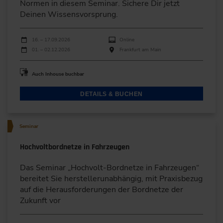
Normen in diesem Seminar. Sichere Dir jetzt
Deinen Wissensvorsprung.
Durchführungen
Veranstaltungsdatum
Veranstaltungsort
16. – 17.09.2026
Online
01. – 02.12.2026
Frankfurt am Main
Auch Inhouse buchbar
DETAILS & BUCHEN
Seminar
Hochvoltbordnetze in Fahrzeugen
Das Seminar „Hochvolt-Bordnetze in Fahrzeugen“
bereitet Sie herstellerunabhängig, mit Praxisbezug
auf die Herausforderungen der Bordnetze der
Zukunft vor