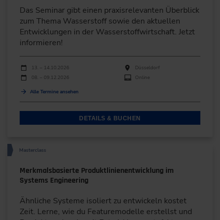
Das Seminar gibt einen praxisrelevanten Überblick
zum Thema Wasserstoff sowie den aktuellen
Entwicklungen in der Wasserstoffwirtschaft. Jetzt
informieren!
Durchführungen
Veranstaltungsdatum
Veranstaltungsort
13. – 14.10.2026
Düsseldorf
08. – 09.12.2026
Online
Alle Termine ansehen
DETAILS & BUCHEN
Masterclass
Merkmalsbasierte Produktlinienentwicklung im
Systems Engineering
Ähnliche Systeme isoliert zu entwickeln kostet
Zeit. Lerne, wie du Featuremodelle erstellst und