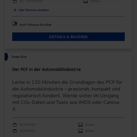
01. – 02.03.2027
Online
Alle Termine ansehen
Auch Inhouse buchbar
DETAILS & BUCHEN
Deep Dive
Der PCF in der Automobilindustrie
Lerne in 120 Minuten die Grundlagen des PCF für
die Automobilindustrie – praxisnah, kompakt und
regulatorisch fundiert. Werde sicher im Umgang
mit CO₂-Daten und Tools wie IMDS oder Catena-
X.
Durchführungen
Veranstaltungsdatum
Veranstaltungsort
09.10.2026
Online
16.03.2027
Online