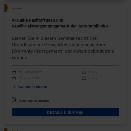
Seminar
Aktuelle Rechtsfragen und
Gewährleistungsmanagement der Automobilindus…
Lernen Sie in diesem Seminar rechtliche
Grundlagen im Gewährleistungsmanagement
(Warranty Management) der Automobilindustrie
kennen.
Durchführungen
Veranstaltungsdatum
Veranstaltungsort
02. – 03.09.2026
Online
17. – 18.11.2026
Online
Alle Termine ansehen
Auch Inhouse buchbar
DETAILS & BUCHEN