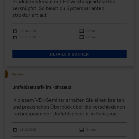
Produktmerkmale mit Entwicklungsartefakten
verknüpfst. So baust du Systemvarianten
strukturiert auf.
Durchführungen
Veranstaltungsdatum
Veranstaltungsort
15.10.2026
Online
12.11.2026
Online
DETAILS & BUCHEN
Seminar
Umfeldsensorik im Fahrzeug
In diesem VDI-Seminar erhalten Sie einen breiten
und praxisnahen Überblick über die verschiedenen
Technologien der Umfeldsensorik im Fahrzeug.
Durchführungen
Veranstaltungsdatum
Veranstaltungsort
19.10.2026
Online