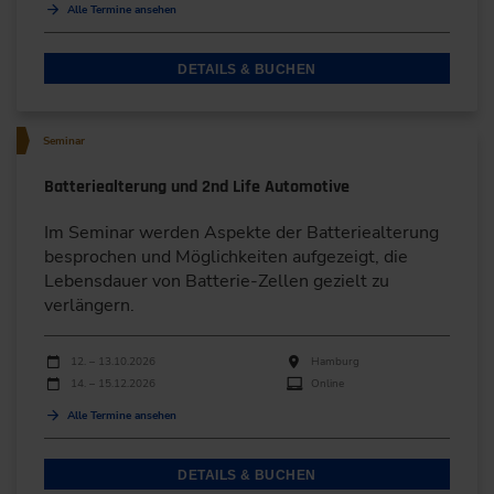
Alle Termine ansehen
DETAILS & BUCHEN
Seminar
Batteriealterung und 2nd Life Automotive
Im Seminar werden Aspekte der Batteriealterung
besprochen und Möglichkeiten aufgezeigt, die
Lebensdauer von Batterie-Zellen gezielt zu
verlängern.
Durchführungen
Veranstaltungsdatum
Veranstaltungsort
12. – 13.10.2026
Hamburg
14. – 15.12.2026
Online
Alle Termine ansehen
DETAILS & BUCHEN