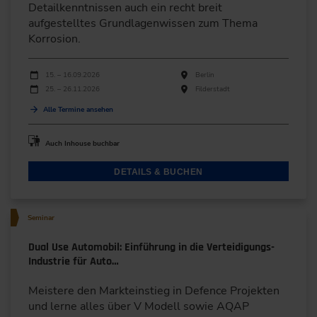
Detailkenntnissen auch ein recht breit
aufgestelltes Grundlagenwissen zum Thema
Korrosion.
Durchführungen
Veranstaltungsdatum
Veranstaltungsort
15. – 16.09.2026
Berlin
25. – 26.11.2026
Filderstadt
Alle Termine ansehen
Auch Inhouse buchbar
DETAILS & BUCHEN
Seminar
Dual Use Automobil: Einführung in die Verteidigungs-
Industrie für Auto…
Meistere den Markteinstieg in Defence Projekten
und lerne alles über V Modell sowie AQAP