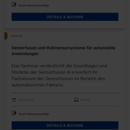
Auch Inhouse buchbar
DETAILS & BUCHEN
Seminar
Sensorfusion und Multisensorsysteme für automobile
Anwendungen
Das Seminar verdeutlicht die Grundlagen und
Modelle der Sensorfusion & erweitert Ihr
Fachwissen der Sensor­fusion im Bereich des
automatisierten Fahrens.
Durchführungen
Veranstaltungsdatum
Veranstaltungsort
20.10.2026
Online
Auch Inhouse buchbar
DETAILS & BUCHEN