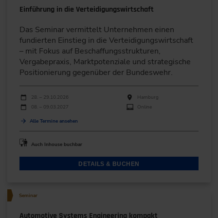
Einführung in die Verteidigungswirtschaft
Das Seminar vermittelt Unternehmen einen
fundierten Einstieg in die Verteidigungswirtschaft
– mit Fokus auf Beschaffungsstrukturen,
Vergabepraxis, Marktpotenziale und strategische
Positionierung gegenüber der Bundeswehr.
Durchführungen
Veranstaltungsdatum
Veranstaltungsort
28. – 29.10.2026
Hamburg
08. – 09.03.2027
Online
Alle Termine ansehen
Auch Inhouse buchbar
DETAILS & BUCHEN
Seminar
Automotive Systems Engineering kompakt