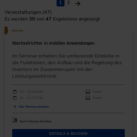
1
2
Veranstaltungen (47)
Es werden
30
von
47
Ergebnisse angezeigt
Seminar
Wechselrichter in mobilen Anwendungen
Im Seminar erhalten Sie umfassende Einblicke in
die Funktionen, den Aufbau und die Regelung des
Inverters im Zusammenspiel mit der
Leistungselektronik.
Durchführungen
Veranstaltungsdatum
Veranstaltungsort
18. – 19.08.2026
Online
16. – 17.11.2026
Online
Alle Termine ansehen
Auch Inhouse buchbar
DETAILS & BUCHEN