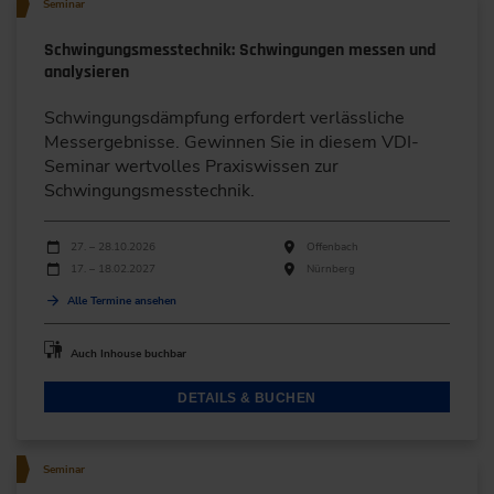
Seminar
Schwingungsmesstechnik: Schwingungen messen und
analysieren
Schwingungsdämpfung erfordert verlässliche
Messergebnisse. Gewinnen Sie in diesem VDI-
Seminar wertvolles Praxiswissen zur
Schwingungsmesstechnik.
Durchführungen
Veranstaltungsdatum
Veranstaltungsort
27. – 28.10.2026
Offenbach
17. – 18.02.2027
Nürnberg
Alle Termine ansehen
Auch Inhouse buchbar
DETAILS & BUCHEN
Seminar